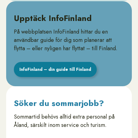
Upptäck InfoFinland
På webbplatsen InfoFinland hittar du en
användbar guide för dig som planerar att
flytta – eller nyligen har flyttat – till Finland.
InfoFinland – din guide till Finland
Söker du sommarjobb?
Sommartid behövs alltid extra personal på
Åland, särskilt inom service och turism.