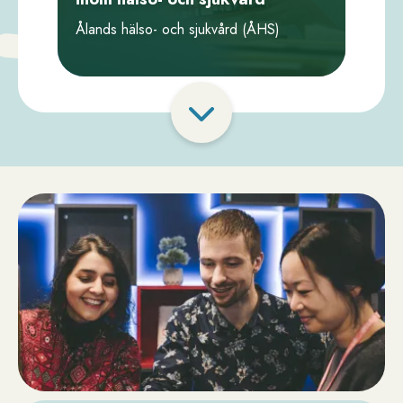
Ålands hälso- och sjukvård (ÅHS)
Paginering
Visa
fler
porträtt