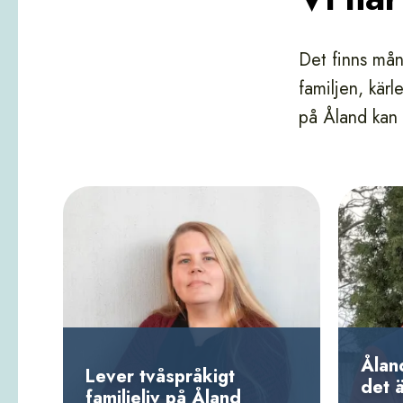
Det finns mån
familjen, kärl
på Åland kan 
Åland
Lever tvåspråkigt
det 
familjeliv på Åland