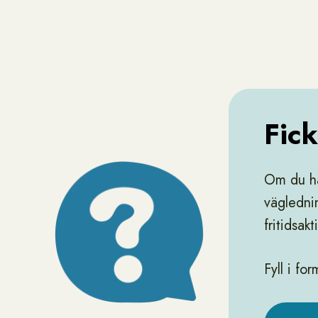
Fick
Om du har
vägledni
fritidsakt
Fyll i fo