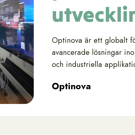
utveckli
Optinova är ett globalt fö
avancerade lösningar ino
och industriella applika
Optinova