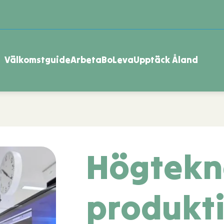
Välkomstguide
Arbeta
Bo
Leva
Upptäck Åland
Genvägar
Högtekn
produkt