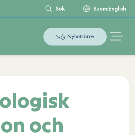
Sök
Suomi
English
Leaderboard
Nyhetsbrev
Åtgärdsmeny
ologisk
ion och