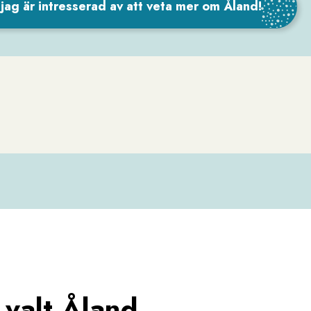
, jag är intresserad av att veta mer om Åland!
 valt Åland