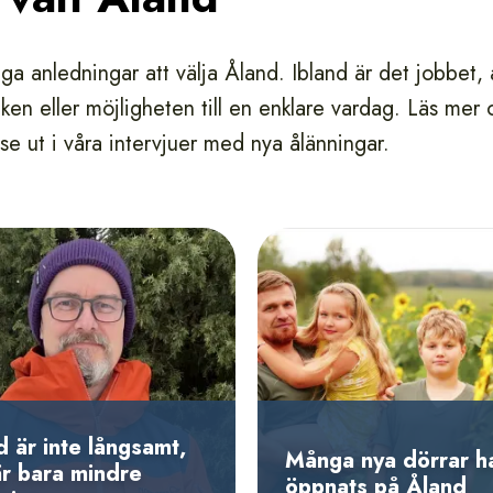
ga anledningar att välja Åland. Ibland är det jobbet,
eken eller möjligheten till en enklare vardag. Läs mer 
se ut i våra intervjuer med nya ålänningar.
 är inte långsamt,
Många nya dörrar h
är bara mindre
öppnats på Åland