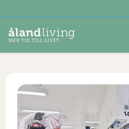
Hoppa
till
huvudinnehåll