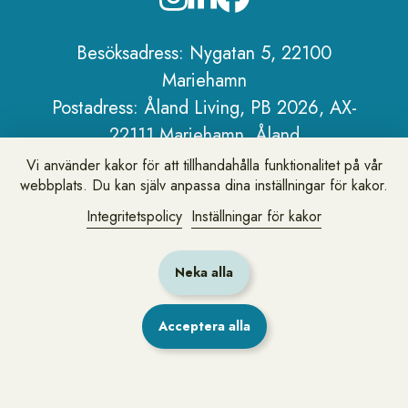
Sidfot
Besöksadress: Nygatan 5, 22100
Mariehamn
Postadress: Åland Living, PB 2026, AX-
22111 Mariehamn, Åland
Telefon:
+358 18 25 101
Vi använder kakor för att tillhandahålla funktionalitet på vår
webbplats. Du kan själv anpassa dina inställningar för kakor.
E-post:
info@alandliving.ax
Om Åland Living
Integritetspolicy
Inställningar för kakor
Personuppgiftspolicy
Om webbplatsen
Neka alla
Acceptera alla
Lämna synpunkter eller fråga oss