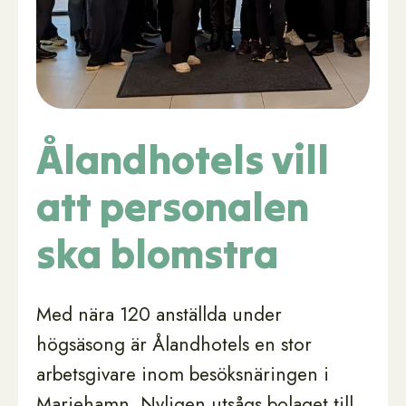
Ålandhotels vill
att personalen
ska blomstra
Med nära 120 anställda under
högsäsong är Ålandhotels en stor
arbetsgivare inom besöksnäringen i
Mariehamn. Nyligen utsågs bolaget till