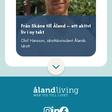
Från Skåne till Åland – ett aktivt
liv i ny takt
Olof Hansson, idrottskonsulent Ålands
Idrott
Paginering
Visa
fler
porträtt