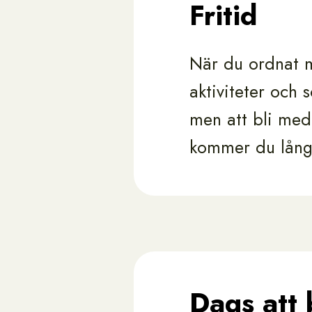
Fritid
När du ordnat m
aktiviteter och s
men att bli medl
kommer du långt
Dags att 