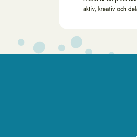
aktiv, kreativ och del
Sidfot