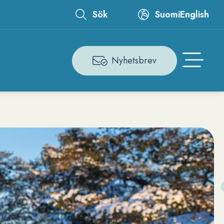
Sök
Suomi
English
Leaderboard
Nyhetsbrev
Åtgärdsmeny