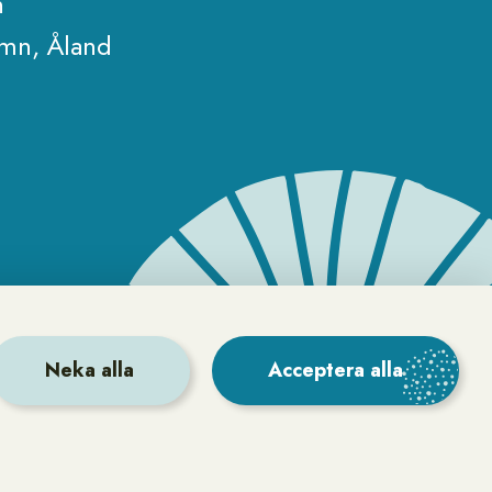
n
amn, Åland
Neka alla
Acceptera alla