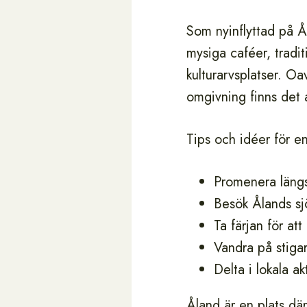
Som nyinflyttad på Ål
mysiga caféer, trad
kulturarvsplatser. Oa
omgivning finns det a
Tips och idéer för en 
Promenera längs
Besök Ålands sj
Ta färjan för at
Vandra på stig
Delta i lokala a
Åland är en plats där