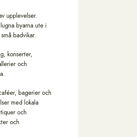
 av upplevelser.
lugna byarna ute i
r små badvikar.
g, konserter,
llerier och
a.
caféer, bagerier och
elser med lokala
utiquer och
kter och