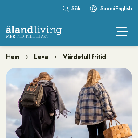
Hoppa
Sök
Suomi
English
till
Leaderboard
huvudinnehåll
Åtgär
Hem
Leva
Värdefull fritid
Länkstig