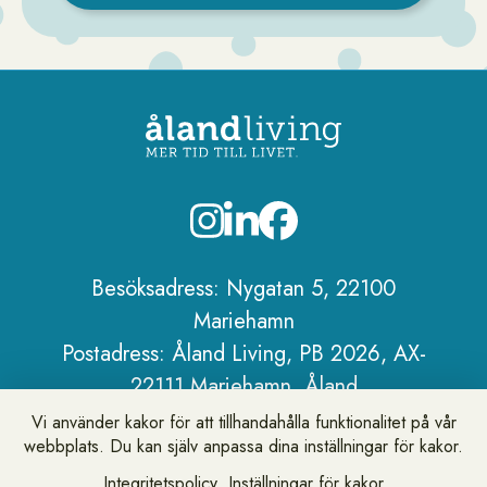
Sidfot
Besöksadress: Nygatan 5, 22100
Mariehamn
Postadress: Åland Living, PB 2026, AX-
22111 Mariehamn, Åland
Telefon:
+358 18 25 101
Vi använder kakor för att tillhandahålla funktionalitet på vår
webbplats. Du kan själv anpassa dina inställningar för kakor.
E-post:
info@alandliving.ax
Om Åland Living
Integritetspolicy
Inställningar för kakor