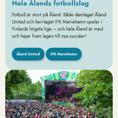
Hela Ålands fotbollslag
Fotboll är stort på Åland. Både damlaget Åland
United och herrlaget IFK Mariehamn spelar i
Finlands högsta liga – och hela Åland är med
och hejar fram lagen till nya succéer!
Åland United
IFK Mariehamn