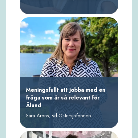
Meningsfullt att jobba med en
fråga som är så relevant för
Åland
Sara Arons, vd Östersjöfonden