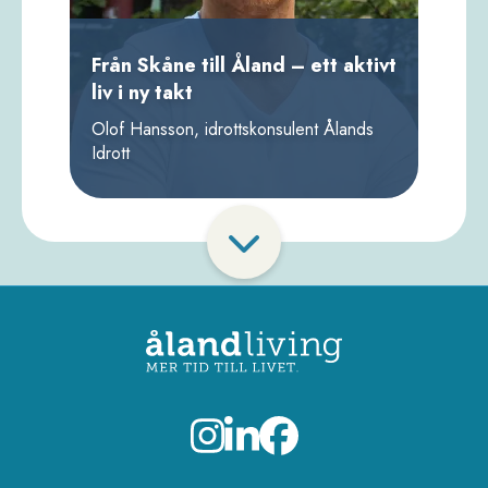
Från Skåne till Åland – ett aktivt
liv i ny takt
Olof Hansson, idrottskonsulent Ålands
Idrott
Paginering
Visa
fler
porträtt
Sidfot