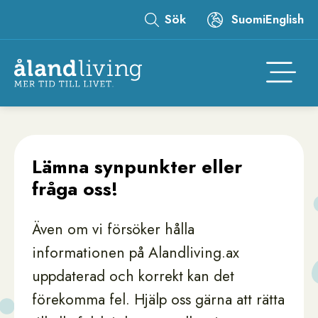
Hoppa
Sök
Suomi
English
till
Leaderboard
huvudinnehåll
Åtgär
Lämna synpunkter eller
fråga oss!
Även om vi försöker hålla
informationen på Alandliving.ax
uppdaterad och korrekt kan det
förekomma fel. Hjälp oss gärna att rätta