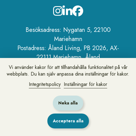
Sidfot
Besöksadress: Nygatan 5, 22100
Mariehamn
Postadress: Åland Living, PB 2026, AX-
22111 Mariehamn, Åland
Telefon:
+358 18 25 101
Vi använder kakor för att tillhandahålla funktionalitet på vår
webbplats. Du kan själv anpassa dina inställningar för kakor.
E-post:
info@alandliving.ax
Om Åland Living
Integritetspolicy
Inställningar för kakor
Personuppgiftspolicy
Om webbplatsen
Neka alla
Acceptera alla
Lämna synpunkter eller fråga oss