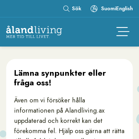
Hoppa
Sök
Suomi
English
till
Leaderboard
huvudinnehåll
Åtgär
Lämna synpunkter eller
fråga oss!
Även om vi försöker hålla
informationen på Alandliving.ax
uppdaterad och korrekt kan det
förekomma fel. Hjälp oss gärna att rätta