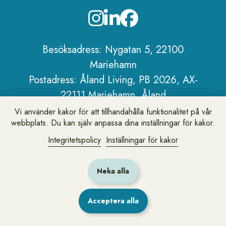
Sidfot
Besöksadress: Nygatan 5, 22100
Mariehamn
Postadress: Åland Living, PB 2026, AX-
22111 Mariehamn, Åland
Telefon:
+358 18 25 101
Vi använder kakor för att tillhandahålla funktionalitet på vår
webbplats. Du kan själv anpassa dina inställningar för kakor.
E-post:
info@alandliving.ax
Om Åland Living
Integritetspolicy
Inställningar för kakor
Personuppgiftspolicy
Om webbplatsen
Neka alla
Acceptera alla
Lämna synpunkter eller fråga oss