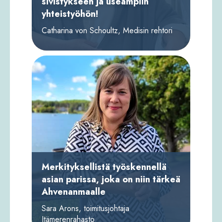
Minulla on intohimo vapaaseen
sivistykseen ja useampiin
yhteistyöhön!
Catharina von Schoultz, Medisin rehtori
Merkityksellistä työskennellä
asian parissa, joka on niin tärkeä
Ahvenanmaalle