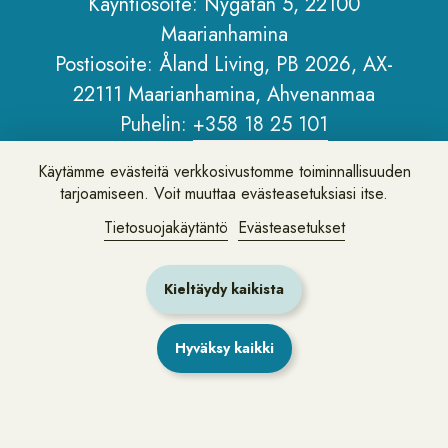
porträtt
Käyntiosoite: Nygatan 5, 22100
Maarianhamina
Sidfot
Postiosoite: Åland Living, PB 2026, AX-
22111 Maarianhamina, Ahvenanmaa
Käytämme evästeitä verkkosivustomme toiminnallisuuden
Puhelin:
+358 18 25 101
tarjoamiseen. Voit muuttaa evästeasetuksiasi itse.
Sähköposti:
info@alandliving.ax
Tietosuojakäytäntö
Evästeasetukset
Tietoa Åland Livingistä
Henkilötietopolitiikka
Kieltäydy kaikista
Tietoa verkkosivustosta
Hyväksy kaikki
Jätä palautetta tai kysy meiltä kysymys