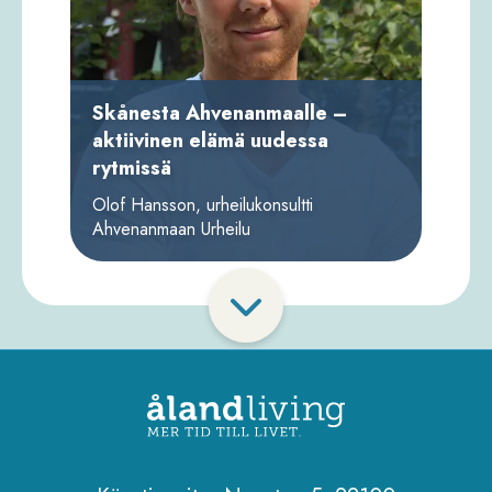
Skånesta Ahvenanmaalle –
aktiivinen elämä uudessa
rytmissä
Olof Hansson, urheilukonsultti
Ahvenanmaan Urheilu
Pagination
Visa
fler