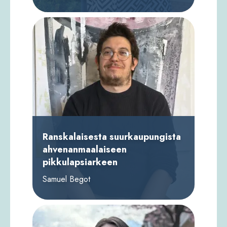
Sara Arons, toimitusjohtaja
Itämerenrahasto
Ranskalaisesta suurkaupungista
ahvenanmaalaiseen
pikkulapsiarkeen
Samuel Begot