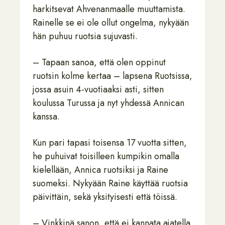
harkitsevat Ahvenanmaalle muuttamista.
Rainelle se ei ole ollut ongelma, nykyään
hän puhuu ruotsia sujuvasti.
– Tapaan sanoa, että olen oppinut
ruotsin kolme kertaa – lapsena Ruotsissa,
jossa asuin 4-vuotiaaksi asti, sitten
koulussa Turussa ja nyt yhdessä Annican
kanssa.
Kun pari tapasi toisensa 17 vuotta sitten,
he puhuivat toisilleen kumpikin omalla
kielellään, Annica ruotsiksi ja Raine
suomeksi. Nykyään Raine käyttää ruotsia
päivittäin, sekä yksityisesti että töissä.
– Vinkkinä sanon, että ei kannata ajatella