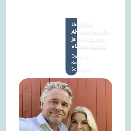
Uusi koti Ahvenanmaalla ja
kotiopetus elämäntapana
Daniel ja Sara Söderqvist