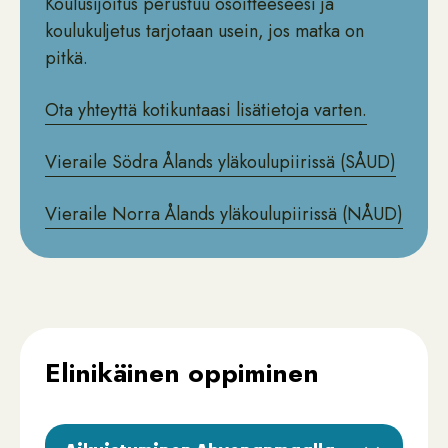
Koulusijoitus perustuu osoitteeseesi ja
koulukuljetus tarjotaan usein, jos matka on
pitkä.
Ota yhteyttä kotikuntaasi lisätietoja varten.
Vieraile Södra Ålands yläkoulupiirissä (SÅUD)
Vieraile Norra Ålands yläkoulupiirissä (NÅUD)
Elinikäinen oppiminen