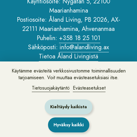
Käyntiosoite: Nygatan 5, 22100
Maarianhamina
Sidfot
Postiosoite: Åland Living, PB 2026, AX-
22111 Maarianhamina, Ahvenanmaa
Puhelin:
+358 18 25 101
Sähköposti:
info@alandliving.ax
Tietoa Åland Livingistä
Henkilötietopolitiikka
Käytämme evästeitä verkkosivustomme toiminnallisuuden
Tietoa verkkosivustosta
tarjoamiseen. Voit muuttaa evästeasetuksiasi itse.
Tietosuojakäytäntö
Evästeasetukset
Jätä palautetta tai kysy meiltä kysymys
Kieltäydy kaikista
Hyväksy kaikki