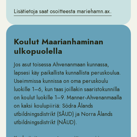
Lisätietoja saat osoitteesta mariehamn.ax.
Koulut Maarianhaminan
ulkopuolella
Jos asut toisessa Ahvenanmaan kunnassa,
lapsesi käy paikallista kunnallista peruskoulua.
Useimmissa kunnissa on oma peruskoulu
luokille 1–6, kun taas joillakin saaristokunnilla
on koulut luokille 1–9. Manner-Ahvenanmaalla
on kaksi koulupiiriä: Södra Ålands
utbildningsdistrikt (SÅUD) ja Norra Ålands
utbildningsdistrikt (NÅUD).