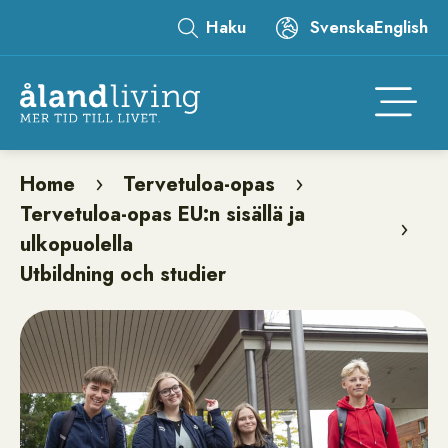
Skip
Haku
Svenska
English
to
Leaderboard
main
content
Åtgär
Home
Tervetuloa-opas
Breadcrumb
Tervetuloa-opas EU:n sisällä ja
ulkopuolella
Utbildning och studier