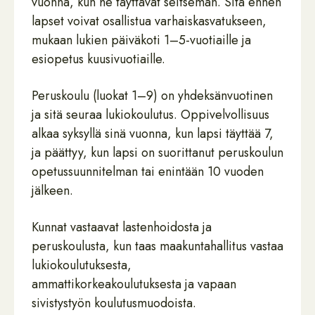
vuonna, kun he täyttävät seitsemän. Sitä ennen
lapset voivat osallistua varhaiskasvatukseen,
mukaan lukien päiväkoti 1–5-vuotiaille ja
esiopetus kuusivuotiaille.
Peruskoulu (luokat 1–9) on yhdeksänvuotinen
ja sitä seuraa lukiokoulutus. Oppivelvollisuus
alkaa syksyllä sinä vuonna, kun lapsi täyttää 7,
ja päättyy, kun lapsi on suorittanut peruskoulun
opetussuunnitelman tai enintään 10 vuoden
jälkeen.
Kunnat vastaavat lastenhoidosta ja
peruskoulusta, kun taas maakuntahallitus vastaa
lukiokoulutuksesta,
ammattikorkeakoulutuksesta ja vapaan
sivistystyön koulutusmuodoista.