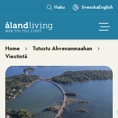
Skip
Haku
Svenska
English
to
Leaderboard
main
content
Åtgär
Home
Tutustu Ahvenanmaahan
Breadcrumb
Viestintä