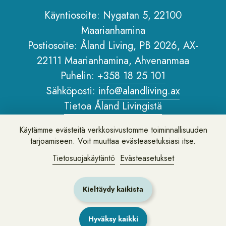
Käyntiosoite: Nygatan 5, 22100
Maarianhamina
Sidfot
Postiosoite: Åland Living, PB 2026, AX-
22111 Maarianhamina, Ahvenanmaa
Puhelin:
+358 18 25 101
Sähköposti:
info@alandliving.ax
Tietoa Åland Livingistä
Henkilötietopolitiikka
Käytämme evästeitä verkkosivustomme toiminnallisuuden
Tietoa verkkosivustosta
tarjoamiseen. Voit muuttaa evästeasetuksiasi itse.
Tietosuojakäytäntö
Evästeasetukset
Jätä palautetta tai kysy meiltä kysymys
Kieltäydy kaikista
Hyväksy kaikki