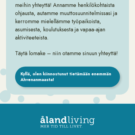
meihin yhteyttä! Annamme henkilökohtaista
ohjausta, autamme muuttosuunnitelmissasi ja
kerromme mielellämme työpaikoista,
asumisesta, koulutuksesta ja vapaa-ajan
aktiviteeteista.
Täytä lomake – niin otamme sinuun yhteyttä!
Kyllä, olen kiinnostunut tietämään enemmän
Ahvenanmaasta!