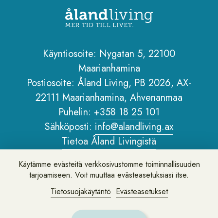
Käyntiosoite: Nygatan 5, 22100
Maarianhamina
Sidfot
Postiosoite: Åland Living, PB 2026, AX-
22111 Maarianhamina, Ahvenanmaa
Puhelin:
+358 18 25 101
Sähköposti:
info@alandliving.ax
Tietoa Åland Livingistä
Henkilötietopolitiikka
Käytämme evästeitä verkkosivustomme toiminnallisuuden
Tietoa verkkosivustosta
tarjoamiseen. Voit muuttaa evästeasetuksiasi itse.
Tietosuojakäytäntö
Evästeasetukset
Jätä palautetta tai kysy meiltä kysymys