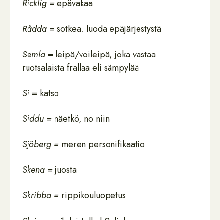
Ricklig =
epävakaa
Rådda
= sotkea, luoda epäjärjestystä
Semla
= leipä/voileipä, joka vastaa
ruotsalaista frallaa eli sämpylää
Si
= katso
Siddu =
näetkö, no niin
Sjöberg =
meren personifikaatio
Skena =
juosta
Skribba =
rippikouluopetus