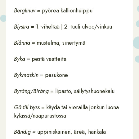
Bergknuv =
pyöreä kallionhuippu
Blystra =
1. viheltää | 2. tuuli ulvoo/vinkuu
Blånna =
mustelma, sinertymä
Byka
= pestä vaatteita
Bykmaskin
= pesukone
Byrång/Birång
= lipasto, säilytyshuonekalu
Gå till byss
= käydä tai vierailla jonkun luona
kylässä/naapurustossa
Bändig =
uppiniskainen, äreä, hankala