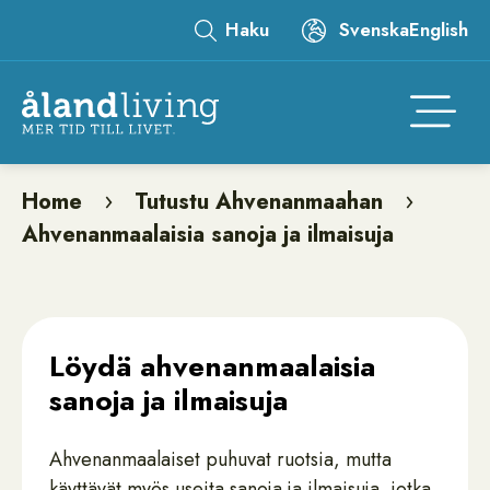
Skip
Haku
Svenska
English
to
Leaderboard
main
content
Åtgär
Home
Tutustu Ahvenanmaahan
Breadcrumb
Ahvenanmaalaisia sanoja ja ilmaisuja
Löydä ahvenanmaalaisia
sanoja ja ilmaisuja
Ahvenanmaalaiset puhuvat ruotsia, mutta
käyttävät myös useita sanoja ja ilmaisuja, jotka