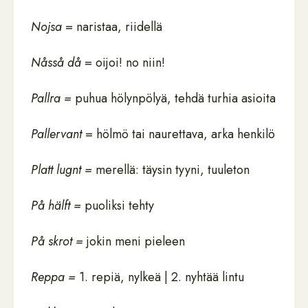
Nojsa
= naristaa, riidellä
Nåsså då
= oijoi! no niin!
Pallra =
puhua hölynpölyä, tehdä turhia asioita
Pallervant
= hölmö tai naurettava, arka henkilö
Platt lugnt =
merellä: täysin tyyni, tuuleton
På hälft =
puoliksi tehty
På skrot =
jokin meni pieleen
Reppa =
1. repiä, nylkeä | 2. nyhtää lintu