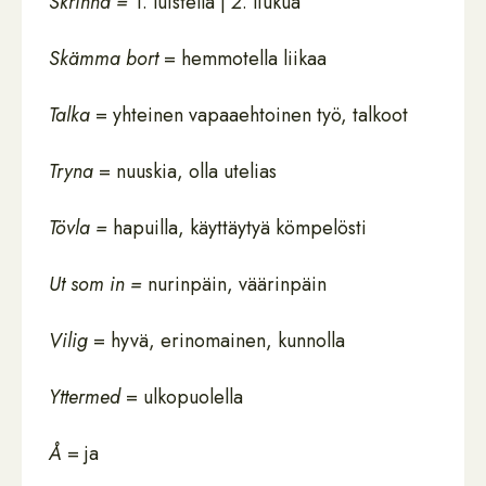
Skrinna =
1. luistella | 2. liukua
Skämma bort
= hemmotella liikaa
Talka
= yhteinen vapaaehtoinen työ, talkoot
Tryna
= nuuskia, olla utelias
Tövla =
hapuilla, käyttäytyä kömpelösti
Ut som in =
nurinpäin, väärinpäin
Vilig
= hyvä, erinomainen, kunnolla
Yttermed
= ulkopuolella
Å
= ja