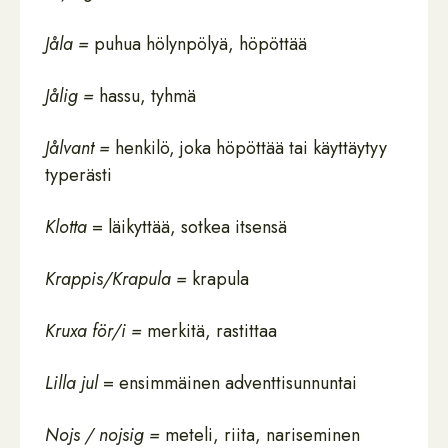
Jåla =
puhua hölynpölyä, höpöttää
Jålig =
hassu, tyhmä
Jålvant =
henkilö, joka höpöttää tai käyttäytyy
typerästi
Klotta
= läikyttää, sotkea itsensä
Krappis/Krapula =
krapula
Kruxa för/i =
merkitä, rastittaa
Lilla jul
= ensimmäinen adventtisunnuntai
Nojs / nojsig =
meteli, riita, nariseminen