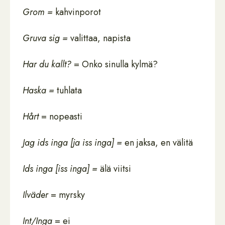
Grom =
kahvinporot
Gruva sig =
valittaa, napista
Har du kallt?
= Onko sinulla kylmä?
Haska =
tuhlata
Hårt
= nopeasti
Jag ids inga [ja iss inga] =
en jaksa, en välitä
Ids inga [iss inga] =
älä viitsi
Ilväder
= myrsky
Int/Inga
= ei