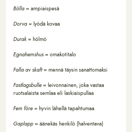
Bölla
= ampiaispesä
Dorva =
lyödä kovaa
Durak
= hölmö
Egnahemshus
= omakotitalo
Falla av skaft
= mennä täysin sanattomaksi
Fastlagsbulle
= leivonnainen, joka vastaa
ruotsalaista semlaa eli laskiaispullaa
Fem före =
hyvin lähellä tapahtumaa
Gaplapp
= äänekäs henkilö (halventava)