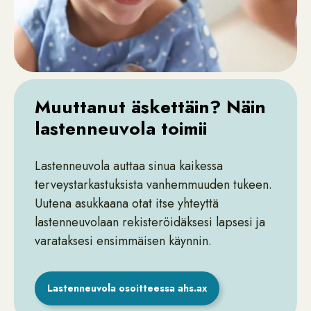
Muuttanut äskettäin? Näin
lastenneuvola toimii
Lastenneuvola auttaa sinua kaikessa
terveystarkastuksista vanhemmuuden tukeen.
Uutena asukkaana otat itse yhteyttä
lastenneuvolaan rekisteröidäksesi lapsesi ja
varataksesi ensimmäisen käynnin.
Lastenneuvola osoitteessa ahs.ax