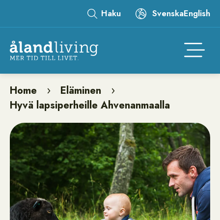
Skip
Haku
Svenska
English
to
Leaderboard
main
content
Åtgär
Home
Eläminen
Breadcrumb
Hyvä lapsiperheille Ahvenanmaalla