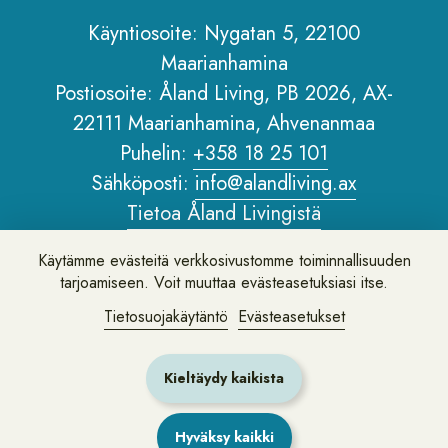
Käyntiosoite: Nygatan 5, 22100
Maarianhamina
Sidfot
Postiosoite: Åland Living, PB 2026, AX-
22111 Maarianhamina, Ahvenanmaa
Puhelin:
+358 18 25 101
Sähköposti:
info@alandliving.ax
Tietoa Åland Livingistä
Henkilötietopolitiikka
Käytämme evästeitä verkkosivustomme toiminnallisuuden
Tietoa verkkosivustosta
tarjoamiseen. Voit muuttaa evästeasetuksiasi itse.
Tietosuojakäytäntö
Evästeasetukset
Jätä palautetta tai kysy meiltä kysymys
Kieltäydy kaikista
Hyväksy kaikki