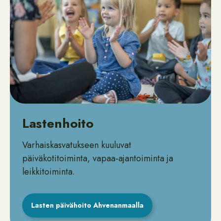
Lastenhoito
Varhaiskasvatukseen kuuluvat
päiväkotitoiminta, vapaa-ajantoiminta ja
leikkitoiminta.
Lasten päivähoito Ahvenanmaalla