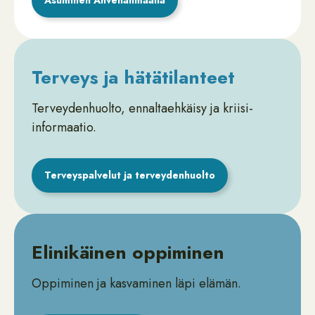
Asuminen Ahvenanmaalla
Terveys ja hätätilanteet
Terveydenhuolto, ennaltaehkäisy ja kriisi-
informaatio.
Terveyspalvelut ja terveydenhuolto
Elinikäinen oppiminen
Oppiminen ja kasvaminen läpi elämän.