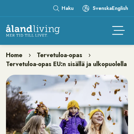
Skip
Haku
Svenska
English
to
Leaderboard
main
content
Åtgär
Home
Tervetuloa-opas
Breadcrumb
Tervetuloa-opas EU:n sisällä ja ulkopuolella