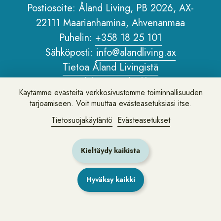
Postiosoite: Åland Living, PB 2026, AX-
22111 Maarianhamina, Ahvenanmaa
Puhelin:
+358 18 25 101
Sähköposti:
info@alandliving.ax
Tietoa Åland Livingistä
Henkilötietopolitiikka
Käytämme evästeitä verkkosivustomme toiminnallisuuden
Tietoa verkkosivustosta
tarjoamiseen. Voit muuttaa evästeasetuksiasi itse.
Tietosuojakäytäntö
Evästeasetukset
Jätä palautetta tai kysy meiltä kysymys
Kieltäydy kaikista
Hyväksy kaikki