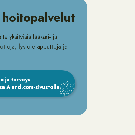
 hoitopalvelut
a yksityisiä lääkäri- ja
ttoja, fysioterapeutteja ja
o ja terveys
sa Aland.com-sivustolla