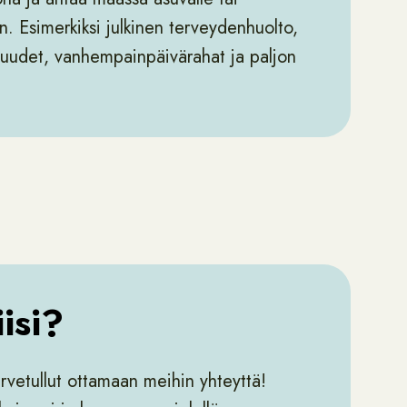
hin. Esimerkiksi julkinen terveydenhuolto,
etuudet, vanhempainpäivärahat ja paljon
isi?
ervetullut ottamaan meihin yhteyttä!