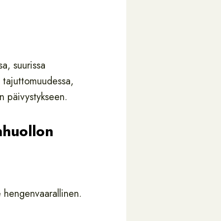
sa, suurissa
, tajuttomuudessa,
an päivystykseen.
nhuollon
le hengenvaarallinen.