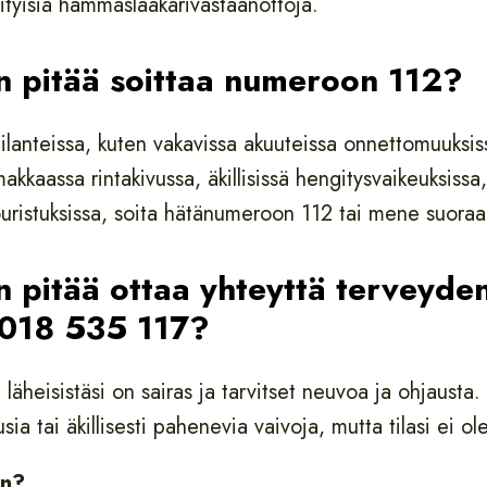
sityisiä hammaslääkärivastaanottoja.
un pitää soittaa numeroon 112?
ilanteissa, kuten vakavissa akuuteissa onnettomuuksis
kkaassa rintakivussa, äkillisissä hengitysvaikeuksissa
kouristuksissa, soita hätänumeroon 112 tai mene suora
n pitää ottaa yhteyttä terveyde
 018 535 117?
 läheisistäsi on sairas ja tarvitset neuvoa ja ohjausta.
sia tai äkillisesti pahenevia vaivoja, mutta tilasi ei o
in?