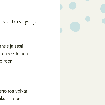
sta terveys- ja
nsisijaisesti
tien vakituinen
hoitoon.
shoitoa voivat
kuisille on