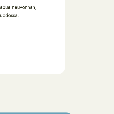
a apua neuvonnan,
muodossa.