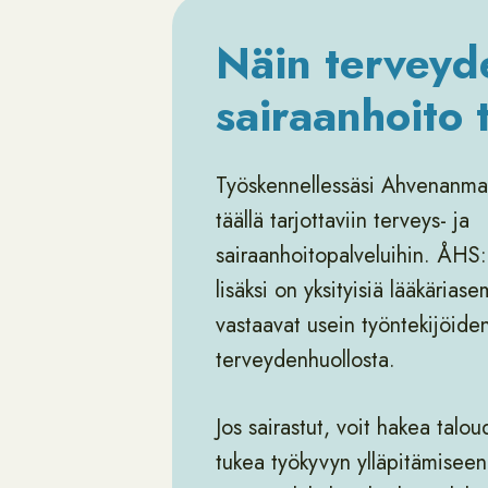
Näin terveyde
sairaanhoito 
Työskennellessäsi Ahvenanmaal
täällä tarjottaviin terveys- ja
sairaanhoitopalveluihin. ÅHS:
lisäksi on yksityisiä lääkärias
vastaavat usein työntekijöiden
terveydenhuollosta.
Jos sairastut, voit hakea talou
tukea työkyvyn ylläpitämisee