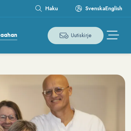
Haku
Svenska
English
Leaderboard
maahan
Uutiskirje
Åtgärdsmeny