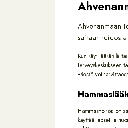
Ahvenanm
Ahvenanmaan terv
sairaanhoidosta
Kun käyt lääkärillä ta
terveyskeskukseen tai
väestö voi tarvittaes
Hammaslääk
Hammashoitoa on saat
käyttää lapset ja nuo