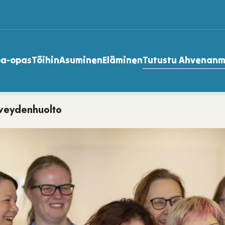
oa-opas
Töihin
Asuminen
Eläminen
Tutustu Ahvenan
vägar
veydenhuolto