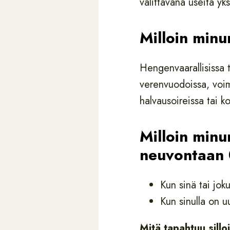
valittavana useita yk
Milloin min
Hengenvaarallisissa t
verenvuodoissa, voima
halvausoireissa tai 
Milloin minu
neuvontaan
Kun sinä tai joku
Kun sinulla on uu
Mitä tapahtuu sillo