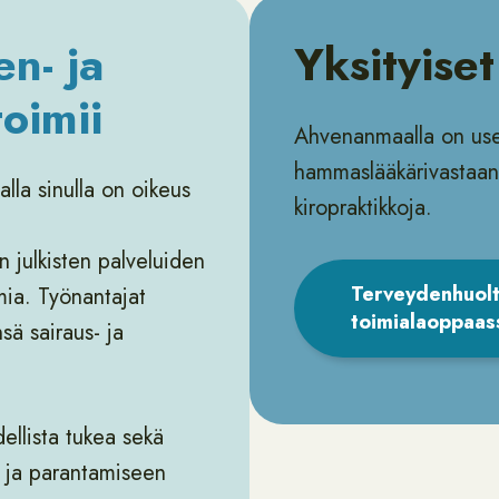
n- ja
Yksityiset
toimii
Ahvenanmaalla on useit
hammaslääkärivastaano
la sinulla on oikeus
kiropraktikkoja.
n julkisten palveluiden
Terveydenhuolt
emia. Työnantajat
toimialaoppaas
sä sairaus- ja
dellista tukea sekä
n ja parantamiseen