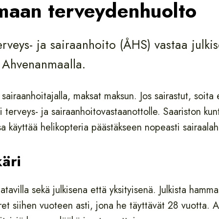
aan terveydenhuolto
eys- ja sairaanhoito (ÅHS) vastaa julkise
 Ahvenanmaalla.
i sairaanhoitajalla, maksat maksun. Jos sairastut, soita e
 terveys- ja sairaanhoitovastaanottolle. Saariston kun
sa käyttää helikopteria päästäkseen nopeasti sairaala
äri
avilla sekä julkisena että yksityisenä. Julkista hamma
ret siihen vuoteen asti, jona he täyttävät 28 vuotta. Ai