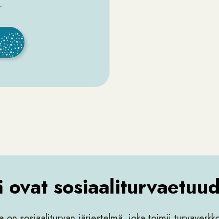
.
 ovat sosiaaliturvaetuu
on sosiaaliturvan järjestelmä, joka toimii turvaverkk