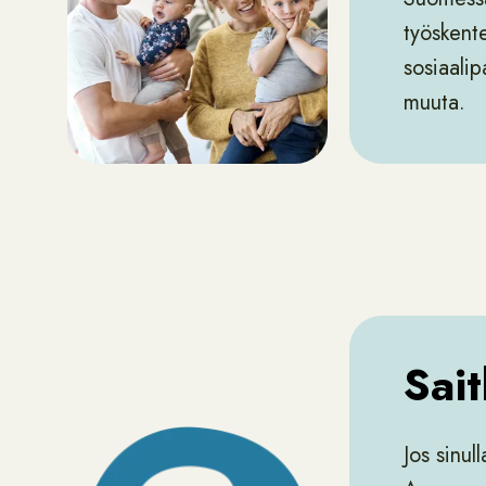
työskente
sosiaalip
muuta.
Sai
Jos sinul