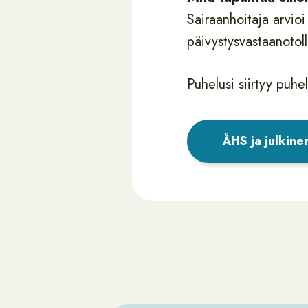
Sairaanhoitaja arvio
päivystysvastaanotol
Puhelusi siirtyy puhe
ÅHS ja julkine