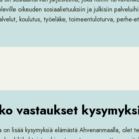
leville oikeuden sosiaalietuuksiin ja julkisiin palvelui
alvelut, koulutus, työeläke, toimeentuloturva, perhe-
tko vastaukset kysymyksi
la on lisää kysymyksiä elämästä Ahvenanmaalla, olet t