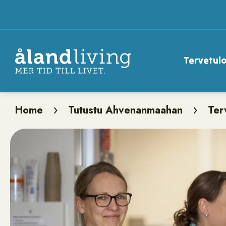
Skip
to
main
content
Tervetul
Gen
Home
Tutustu Ahvenanmaahan
Ter
Breadcrumb