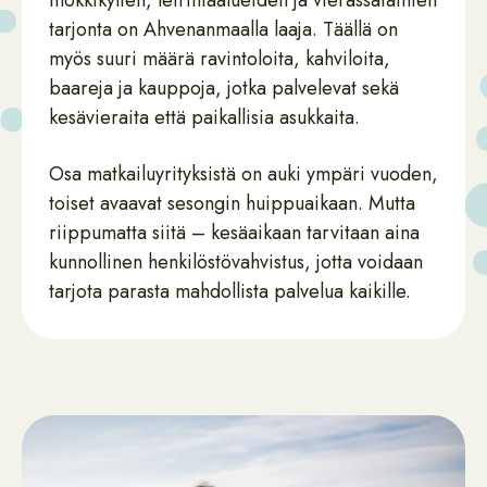
mökkikylien, leirintäalueiden ja vierassatamien
tarjonta on Ahvenanmaalla laaja. Täällä on
myös suuri määrä ravintoloita, kahviloita,
baareja ja kauppoja, jotka palvelevat sekä
kesävieraita että paikallisia asukkaita.
Osa matkailuyrityksistä on auki ympäri vuoden,
toiset avaavat sesongin huippuaikaan. Mutta
riippumatta siitä – kesäaikaan tarvitaan aina
kunnollinen henkilöstövahvistus, jotta voidaan
tarjota parasta mahdollista palvelua kaikille.