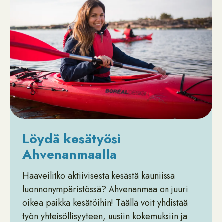
Löydä kesätyösi
Ahvenanmaalla
Haaveilitko aktiivisesta kesästä kauniissa
luonnonympäristössä? Ahvenanmaa on juuri
oikea paikka kesätöihin! Täällä voit yhdistää
työn yhteisöllisyyteen, uusiin kokemuksiin ja