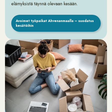
elämyksistä täynnä olevaan kesään.
Avoimet työpaikat Ahvenanmaalla – suodatus
kesätöihin