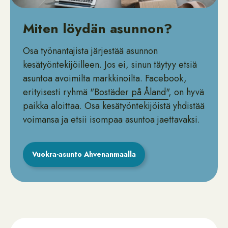
Miten löydän asunnon?
Osa työnantajista järjestää asunnon
kesätyöntekijöilleen. Jos ei, sinun täytyy etsiä
asuntoa avoimilta markkinoilta. Facebook,
erityisesti ryhmä
"Bostäder på Åland"
, on hyvä
paikka aloittaa. Osa kesätyöntekijöistä yhdistää
voimansa ja etsii isompaa asuntoa jaettavaksi.
Vuokra-asunto Ahvenanmaalla