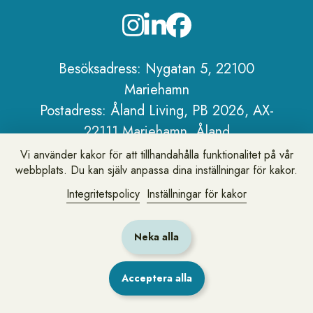
Sidfot
Besöksadress: Nygatan 5, 22100
Mariehamn
Postadress: Åland Living, PB 2026, AX-
22111 Mariehamn, Åland
Telefon:
+358 18 25 101
Vi använder kakor för att tillhandahålla funktionalitet på vår
webbplats. Du kan själv anpassa dina inställningar för kakor.
E-post:
info@alandliving.ax
Om Åland Living
Integritetspolicy
Inställningar för kakor
Personuppgiftspolicy
Om webbplatsen
Neka alla
Acceptera alla
Lämna synpunkter eller fråga oss