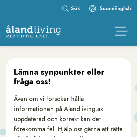
Hoppa
Sök
Suomi
English
till
Leaderboard
huvudinnehåll
Åtgär
Lämna synpunkter eller
fråga oss!
Även om vi försöker hålla
informationen på Alandliving.ax
uppdaterad och korrekt kan det
förekomma fel. Hjälp oss gärna att rätta