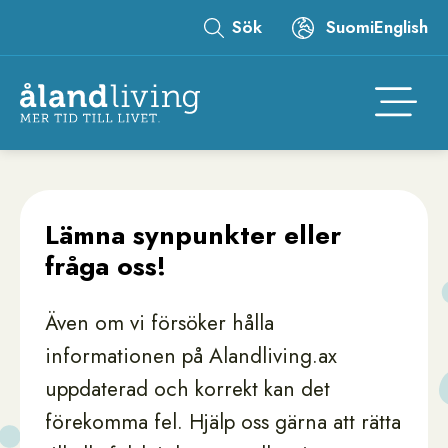
Hoppa
Sök
Suomi
English
till
Leaderboard
huvudinnehåll
Åtgär
Lämna synpunkter eller
fråga oss!
Även om vi försöker hålla
informationen på Alandliving.ax
uppdaterad och korrekt kan det
förekomma fel. Hjälp oss gärna att rätta