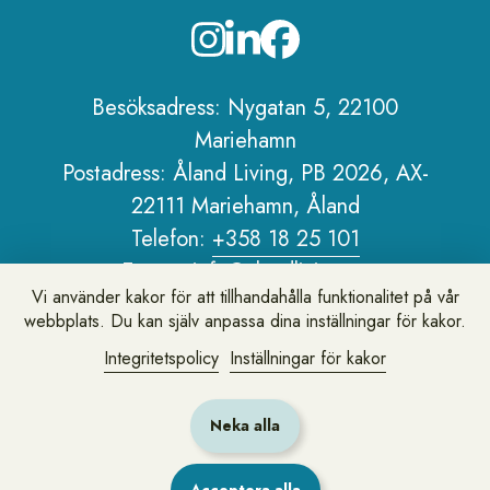
Sidfot
Besöksadress: Nygatan 5, 22100
Mariehamn
Postadress: Åland Living, PB 2026, AX-
22111 Mariehamn, Åland
Telefon:
+358 18 25 101
E-post:
info@alandliving.ax
Vi använder kakor för att tillhandahålla funktionalitet på vår
Om Åland Living
webbplats. Du kan själv anpassa dina inställningar för kakor.
Personuppgiftspolicy
Integritetspolicy
Inställningar för kakor
Om webbplatsen
Neka alla
Lämna synpunkter eller fråga oss